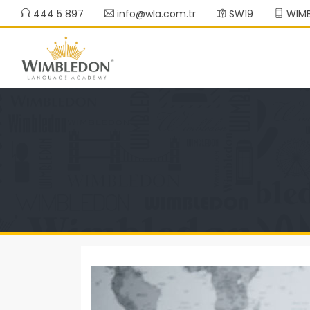
444 5 897
info@wla.com.tr
SW19
WIMB