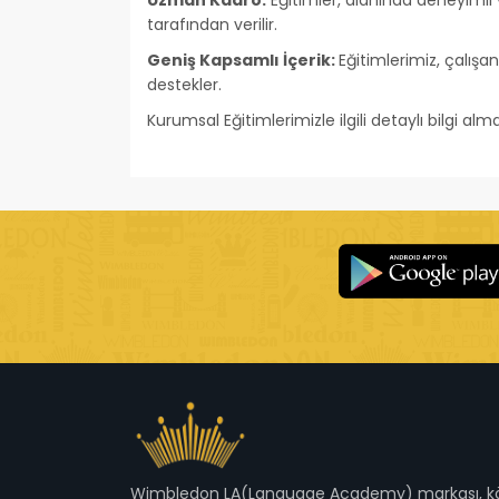
Uzman Kadro:
Eğitimler, alanında deneyimli 
tarafından verilir.
Geniş Kapsamlı İçerik:
Eğitimlerimiz, çalışa
destekler.
Kurumsal Eğitimlerimizle ilgili detaylı bilgi a
Wimbledon LA(Language Academy) markası, kök