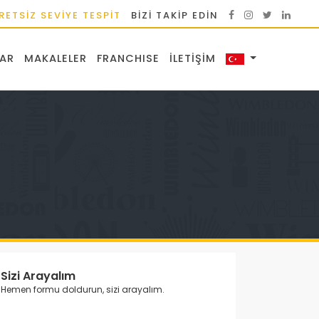
RETSİZ SEVİYE TESPİT
BIZI TAKIP EDIN
AR
MAKALELER
FRANCHISE
İLETIŞIM
Sizi Arayalım
Hemen formu doldurun, sizi arayalım.