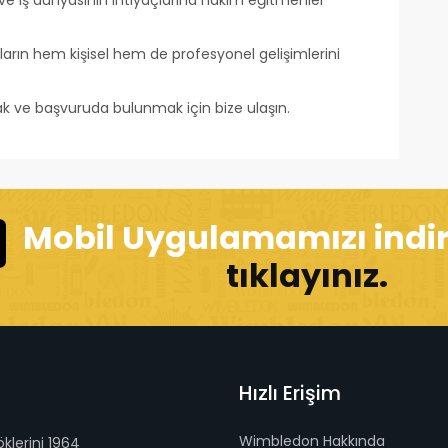
ve iş dünyasının ihtiyaçlarına hakim eğitmenler
nların hem kişisel hem de profesyonel gelişimlerini
lmak ve başvuruda bulunmak için bize ulaşın.
Mobil Uygulamamızı indi
tıklayınız.
Hızlı Erişim
Wimbledon Hakkında
lerini 1964