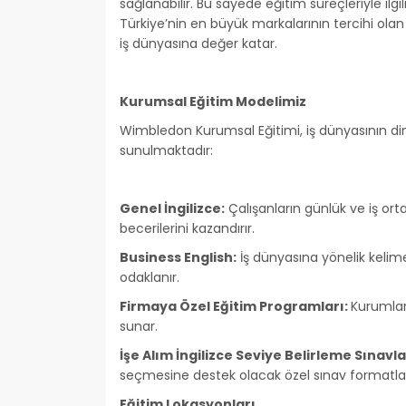
sağlanabilir. Bu sayede eğitim süreçleriyle ilgi
Türkiye’nin en büyük markalarının tercihi ol
iş dünyasına değer katar.
Kurumsal Eğitim Modelimiz
Wimbledon Kurumsal Eğitimi, iş dünyasının di
sunulmaktadır:
Genel İngilizce:
Çalışanların günlük ve iş ort
becerilerini kazandırır.
Business English:
İş dünyasına yönelik kelime 
odaklanır.
Firmaya Özel Eğitim Programları:
Kurumlar
sunar.
İşe Alım İngilizce Seviye Belirleme Sınavla
seçmesine destek olacak özel sınav formatları
Eğitim Lokasyonları