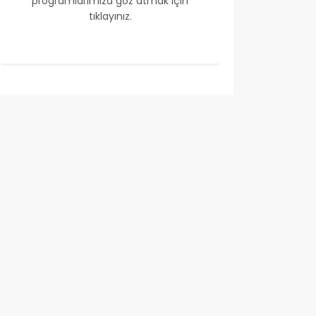
programlarımıza göz atmak için
tıklayınız.