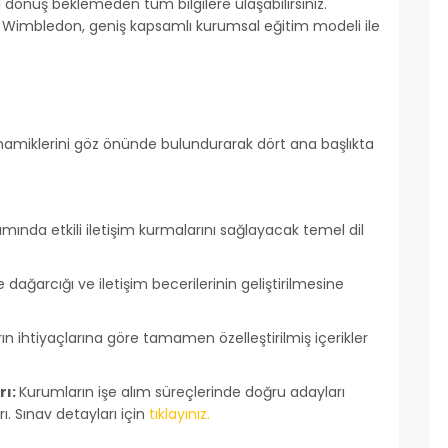
li dönüş beklemeden tüm bilgilere ulaşabilirsiniz.
an Wimbledon, geniş kapsamlı kurumsal eğitim modeli ile
namiklerini göz önünde bulundurarak dört ana başlıkta
amında etkili iletişim kurmalarını sağlayacak temel dil
dağarcığı ve iletişim becerilerinin geliştirilmesine
ın ihtiyaçlarına göre tamamen özelleştirilmiş içerikler
rı:
Kurumların işe alım süreçlerinde doğru adayları
. Sınav detayları için
tıklayınız.