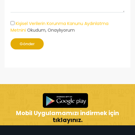
Kişisel Verilerin Korunma Kanunu Aydınlatma
Metnini
Okudum, Onaylıyorum
Gönder
Mobil Uygulamamızı indirmek için
tıklayınız.