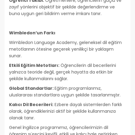
Öğrenci Takibi:
Öğretmenlere, öğrencilerin güçlü ve
zayıf yönlerini objektif bir şekilde değerlendirme ve
buna uygun geri bildirim verme imkanı tanır.
Wimbledon’un Farkı
Wimbledon Language Academy, geleneksel dil eğitim
metotlarının ötesine geçerek yenilikçi bir yaklaşım
sunar.
Etkili Eğitim Metotları:
Öğrencilerin dil becerilerini
yalnızca teoride değil, gerçek hayatta da etkin bir
şekilde kullanmalarını sağlar.
Global Standartlar:
Eğitim programlarımız,
uluslararası standartlara uygun şekilde tasarlanmıştır.
Kalıcı Dil Becerileri:
Ezbere dayalı sistemlerden farklı
olarak, öğrendiklerinizi aktif bir şekilde kullanmanıza
olanak tanır.
Genel İngilizce programımız, öğrencilerimizin dil
öğrenim sürecini keyifli, etkili ve kalıcı hale getirirken