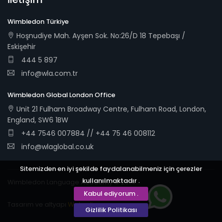
Wimbledon Türkiye
Hoşnudiye Mah. Ayşen Sok. No:26/D 18 Tepebaşı /
Eskişehir
444 5 897
info@wla.com.tr
Wimbledon Global London Office
Unit 21 Fulham Broadway Centre, Fulham Road, London,
England, SW6 1BW
+44 7546 007884 // +44 75 46 008112
info@wlaglobal.co.uk
Sitemizden en iyi şekilde faydalanabilmeniz için çerezler
kullanılmaktadır .
Wimbledon Language Academy © 2014
Kabul ediyorum .
Tasarım ve altyapı
Webudi
Gizlilik Politikası