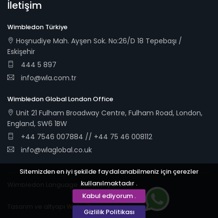
İletişim
Wimbledon Türkiye
Hoşnudiye Mah. Ayşen Sok. No:26/D 18 Tepebaşı /
Eskişehir
444 5 897
info@wla.com.tr
Wimbledon Global London Office
Unit 21 Fulham Broadway Centre, Fulham Road, London,
England, SW6 1BW
+44 7546 007884 // +44 75 46 008112
info@wlaglobal.co.uk
Sitemizden en iyi şekilde faydalanabilmeniz için çerezler
kullanılmaktadır .
Wimbledon Language Academy © 2014
Kabul ediyorum .
Tasarım ve altyapı
Webudi
Gizlilik Politikası