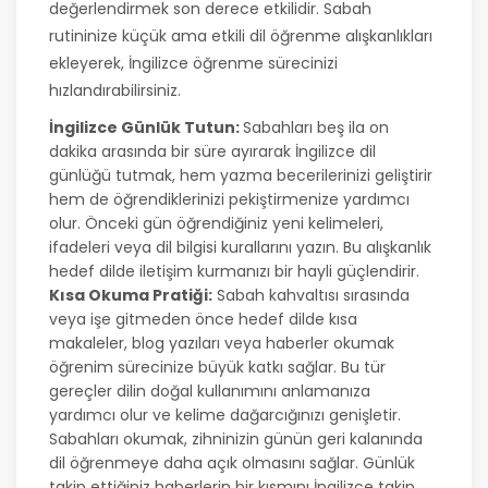
değerlendirmek son derece etkilidir. Sabah
rutininize küçük ama etkili dil öğrenme alışkanlıkları
ekleyerek, İngilizce öğrenme sürecinizi
hızlandırabilirsiniz.
İngilizce Günlük Tutun:
Sabahları beş ila on
dakika arasında bir süre ayırarak İngilizce dil
günlüğü tutmak, hem yazma becerilerinizi geliştirir
hem de öğrendiklerinizi pekiştirmenize yardımcı
olur. Önceki gün öğrendiğiniz yeni kelimeleri,
ifadeleri veya dil bilgisi kurallarını yazın. Bu alışkanlık
hedef dilde iletişim kurmanızı bir hayli güçlendirir.
Kısa Okuma Pratiği:
Sabah kahvaltısı sırasında
veya işe gitmeden önce hedef dilde kısa
makaleler, blog yazıları veya haberler okumak
öğrenim sürecinize büyük katkı sağlar. Bu tür
gereçler dilin doğal kullanımını anlamanıza
yardımcı olur ve kelime dağarcığınızı genişletir.
Sabahları okumak, zihninizin günün geri kalanında
dil öğrenmeye daha açık olmasını sağlar. Günlük
takip ettiğiniz haberlerin bir kısmını İngilizce takip