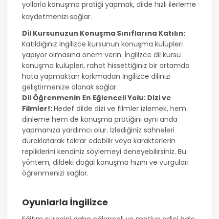
yollarla konuşma pratiği yapmak, dilde hızlı ilerleme
kaydetmenizi sağlar.
Dil Kursunuzun Konuşma Sınıflarına Katılın:
Katıldığınız İngilizce kursunun konuşma kulüpleri
yapıyor olmasına önem verin. İngilizce dil kursu
konuşma kulüpleri, rahat hissettiğiniz bir ortamda
hata yapmaktan korkmadan İngilizce dilinizi
geliştirmenize olanak sağlar.
Dil Öğrenmenin En Eğlenceli Yolu: Dizi ve
Filmler!:
Hedef dilde dizi ve filmler izlemek, hem
dinleme hem de konuşma pratiğini aynı anda
yapmanıza yardımcı olur. İzlediğiniz sahneleri
duraklatarak tekrar edebilir veya karakterlerin
repliklerini kendiniz söylemeyi deneyebilirsiniz. Bu
yöntem, dildeki doğal konuşma hızını ve vurguları
öğrenmenizi sağlar.
Oyunlarla İngilizce
Eğitim sürecini daha eğlenceli ve motive edici hale