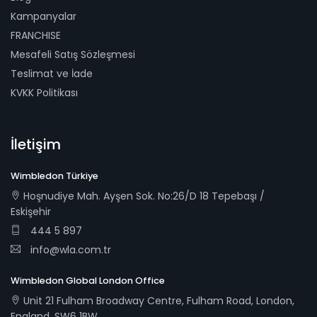
Kampanyalar
FRANCHISE
Mesafeli Satış Sözleşmesi
Teslimat ve İade
KVKK Politikası
İletişim
Wimbledon Türkiye
Hoşnudiye Mah. Ayşen Sok. No:26/D 18 Tepebaşı /
Eskişehir
444 5 897
info@wla.com.tr
Wimbledon Global London Office
Unit 21 Fulham Broadway Centre, Fulham Road, London,
England, SW6 1BW