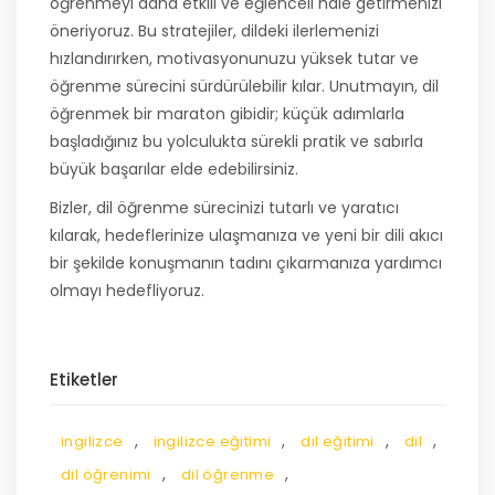
öğrenmeyi daha etkili ve eğlenceli hale getirmenizi
öneriyoruz. Bu stratejiler, dildeki ilerlemenizi
hızlandırırken, motivasyonunuzu yüksek tutar ve
öğrenme sürecini sürdürülebilir kılar. Unutmayın, dil
öğrenmek bir maraton gibidir; küçük adımlarla
başladığınız bu yolculukta sürekli pratik ve sabırla
büyük başarılar elde edebilirsiniz.
Bizler, dil öğrenme sürecinizi tutarlı ve yaratıcı
kılarak, hedeflerinize ulaşmanıza ve yeni bir dili akıcı
bir şekilde konuşmanın tadını çıkarmanıza yardımcı
olmayı hedefliyoruz.
Etiketler
,
,
,
,
ingilizce
ingilizce eğitimi
dil eğitimi
dil
,
,
dil öğrenimi
dil öğrenme