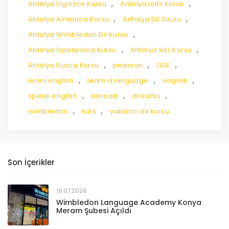
,
,
Antalya İngilizce Kursu
Antalya ielts Kursu
,
,
Antalya Almanca Kursu
Antalya Dil Okulu
,
Antalya Wimbledon Dil Kursu
,
,
Antalya İspanyolca Kursu
Antalya Yds Kursu
,
,
,
Antalya Rusca Kursu
pearson
GSE
,
,
,
learn english
learn a language
english
,
,
,
speak english
abroad
dil kursu
,
,
wimbledon
kurs
yabancı dil kursu
Son İçerikler
19.07.2026
Wimbledon Language Academy Konya
Meram Şubesi Açıldı