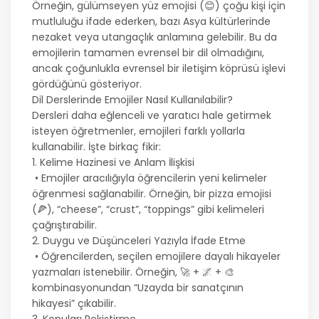
Örneğin, gülümseyen yüz emojisi (😊) çoğu kişi için
mutluluğu ifade ederken, bazı Asya kültürlerinde
nezaket veya utangaçlık anlamına gelebilir. Bu da
emojilerin tamamen evrensel bir dil olmadığını,
ancak çoğunlukla evrensel bir iletişim köprüsü işlevi
gördüğünü gösteriyor.
Dil Derslerinde Emojiler Nasıl Kullanılabilir?
Dersleri daha eğlenceli ve yaratıcı hale getirmek
isteyen öğretmenler, emojileri farklı yollarla
kullanabilir. İşte birkaç fikir:
1. Kelime Hazinesi ve Anlam İlişkisi
• Emojiler aracılığıyla öğrencilerin yeni kelimeler
öğrenmesi sağlanabilir. Örneğin, bir pizza emojisi
(🍕), “cheese”, “crust”, “toppings” gibi kelimeleri
çağrıştırabilir.
2. Duygu ve Düşünceleri Yazıyla İfade Etme
• Öğrencilerden, seçilen emojilere dayalı hikayeler
yazmaları istenebilir. Örneğin, 🚀 + 🌌 + 🎨
kombinasyonundan “Uzayda bir sanatçının
hikayesi” çıkabilir.
3. Konuları Pekiştirme