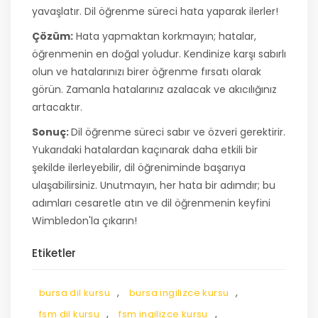
yavaşlatır. Dil öğrenme süreci hata yaparak ilerler!
Çözüm:
Hata yapmaktan korkmayın; hatalar,
öğrenmenin en doğal yoludur. Kendinize karşı sabırlı
olun ve hatalarınızı birer öğrenme fırsatı olarak
görün. Zamanla hatalarınız azalacak ve akıcılığınız
artacaktır.
Sonuç:
Dil öğrenme süreci sabır ve özveri gerektirir.
Yukarıdaki hatalardan kaçınarak daha etkili bir
şekilde ilerleyebilir, dil öğreniminde başarıya
ulaşabilirsiniz. Unutmayın, her hata bir adımdır; bu
adımları cesaretle atın ve dil öğrenmenin keyfini
Wimbledon'la çıkarın!
Etiketler
,
,
bursa dil kursu
bursa ingilizce kursu
,
,
fsm dil kursu
fsm ingilizce kursu