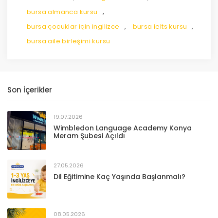
,
bursa almanca kursu
,
,
bursa çocuklar için ingilizce
bursa ielts kursu
bursa aile birleşimi kursu
Son İçerikler
19.07.2026
Wimbledon Language Academy Konya
Meram Şubesi Açıldı
27.05.2026
Dil Eğitimine Kaç Yaşında Başlanmalı?
08.05.2026