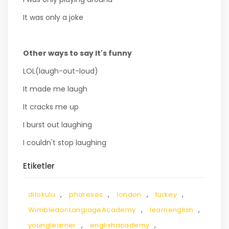
It was only a joke
Other ways to say It's funny
LOL(laugh-out-loud)
It made me laugh
It cracks me up
I burst out laughing
I couldn't stop laughing
Etiketler
,
,
,
,
dilokulu
phareses
london
turkey
,
,
WimbledonLangıageAcademy
learnenglish
,
,
younglearner
englishacademy