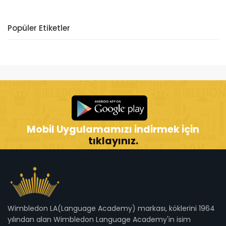
Popüler Etiketler
Mobil Uygulamamızı indirmek için
tıklayınız.
Wimbledon LA(Language Academy) markası, köklerini 1964
yılından alan Wimbledon Language Academy'in isim