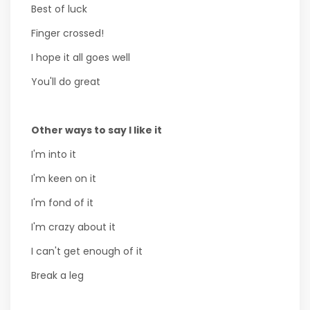
Best of luck
Finger crossed!
I hope it all goes well
You'll do great
Other ways to say I like it
I'm into it
I'm keen on it
I'm fond of it
I'm crazy about it
I can't get enough of it
Break a leg