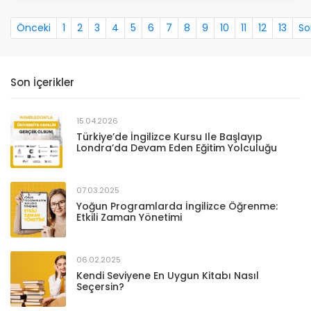
Önceki
1
2
3
4
5
6
7
8
9
10
11
12
13
So
Son İçerikler
15.04.2026
Türkiye’de İngilizce Kursu Ile Başlayıp
Londra’da Devam Eden Eğitim Yolculuğu
07.03.2025
Yoğun Programlarda İngilizce Öğrenme:
Etkili Zaman Yönetimi
06.02.2025
Kendi Seviyene En Uygun Kitabı Nasıl
Seçersin?