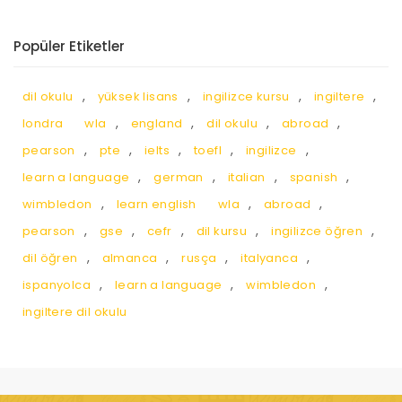
Popüler Etiketler
,
,
,
,
dil okulu
yüksek lisans
ingilizce kursu
ingiltere
,
,
,
,
londra
wla
england
dil okulu
abroad
,
,
,
,
,
pearson
pte
ielts
toefl
ingilizce
,
,
,
,
learn a language
german
italian
spanish
,
,
,
wimbledon
learn english
wla
abroad
,
,
,
,
,
pearson
gse
cefr
dil kursu
ingilizce öğren
,
,
,
,
dil öğren
almanca
rusça
italyanca
,
,
,
ispanyolca
learn a language
wimbledon
ingiltere dil okulu