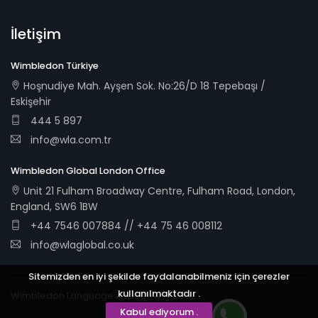
İletişim
Wimbledon Türkiye
Hoşnudiye Mah. Ayşen Sok. No:26/D 18 Tepebaşı /
Eskişehir
444 5 897
info@wla.com.tr
Wimbledon Global London Office
Unit 21 Fulham Broadway Centre, Fulham Road, London,
England, SW6 1BW
+44 7546 007884 // +44 75 46 008112
info@wlaglobal.co.uk
Sitemizden en iyi şekilde faydalanabilmeniz için çerezler
kullanılmaktadır .
Wimbledon Language Academy © 2014
Kabul ediyorum .