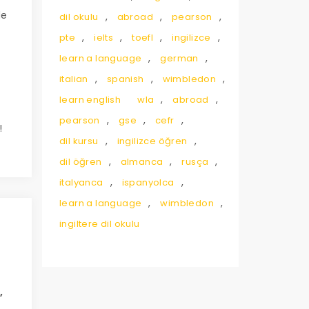
de
,
,
,
dil okulu
abroad
pearson
,
,
,
,
pte
ielts
toefl
ingilizce
,
,
learn a language
german
,
,
,
italian
spanish
wimbledon
,
,
learn english
wla
abroad
i
,
,
,
pearson
gse
cefr
!
,
,
dil kursu
ingilizce öğren
,
,
,
dil öğren
almanca
rusça
,
,
italyanca
ispanyolca
,
,
learn a language
wimbledon
ingiltere dil okulu
,