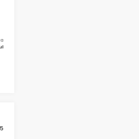
a
ça
ul
 5