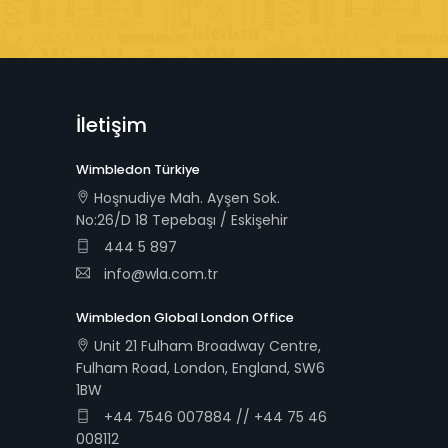
İletişim
Wimbledon Türkiye
Hoşnudiye Mah. Ayşen Sok.
No:26/D 18 Tepebaşı / Eskişehir
444 5 897
info@wla.com.tr
Wimbledon Global London Office
Unit 21 Fulham Broadway Centre,
Fulham Road, London, England, SW6
1BW
+44 7546 007884 // +44 75 46
008112