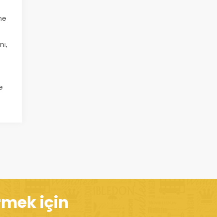
ne
nı,
e
rmek için