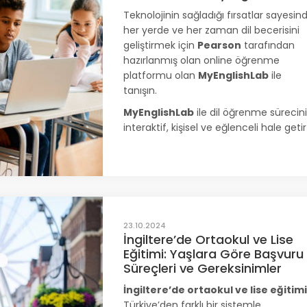
Teknolojinin sağladığı fırsatlar sayesin
her yerde ve her zaman dil becerisini
geliştirmek için
Pearson
tarafından
hazırlanmış olan online öğrenme
platformu olan
MyEnglishLab
ile
tanışın.
MyEnglishLab
ile dil öğrenme sürecin
interaktif, kişisel ve eğlenceli hale getir
23.10.2024
İngiltere’de Ortaokul ve Lise
Eğitimi: Yaşlara Göre Başvuru
Süreçleri ve Gereksinimler
İngiltere’de ortaokul ve lise eğitimi
Türkiye’den farklı bir sistemle