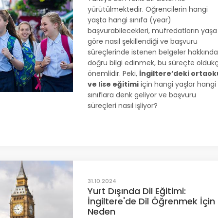
yürütülmektedir. Öğrencilerin hangi
yaşta hangi sınıfa (year)
başvurabilecekleri, müfredatların yaşa
göre nasıl şekillendiği ve başvuru
süreçlerinde istenen belgeler hakkınd
doğru bilgi edinmek, bu süreçte olduk
önemlidir. Peki,
İngiltere’deki ortaok
ve lise eğitimi
için hangi yaşlar hangi
sınıflara denk geliyor ve başvuru
süreçleri nasıl işliyor?
31.10.2024
Yurt Dışında Dil Eğitimi:
İngiltere'de Dil Öğrenmek İçin
Neden