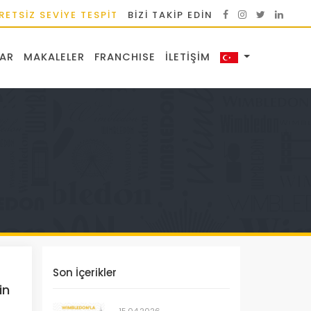
RETSİZ SEVİYE TESPİT
BIZI TAKIP EDIN
AR
MAKALELER
FRANCHISE
İLETIŞIM
Son İçerikler
in