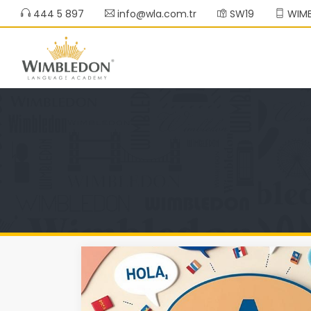
444 5 897
info@wla.com.tr
SW19
WIMB