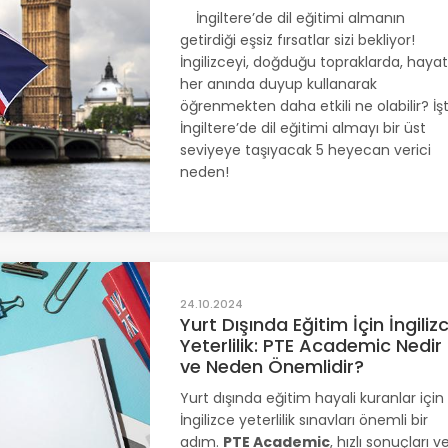
İngiltere’de dil eğitimi almanın
getirdiği eşsiz fırsatlar sizi bekliyor!
İngilizceyi, doğduğu topraklarda, hayat
her anında duyup kullanarak
öğrenmekten daha etkili ne olabilir? İş
İngiltere’de dil eğitimi almayı bir üst
seviyeye taşıyacak 5 heyecan verici
neden!
24.10.2024
Yurt Dışında Eğitim İçin İngiliz
Yeterlilik: PTE Academic Nedir
ve Neden Önemlidir?
Yurt dışında eğitim hayali kuranlar için
İngilizce yeterlilik sınavları önemli bir
adım.
PTE Academic
, hızlı sonuçları v