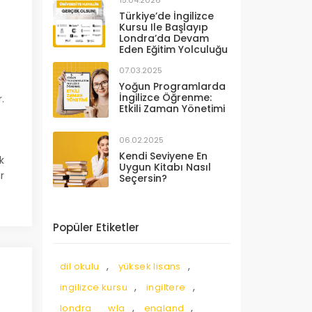
15.04.2026
Türkiye’de İngilizce
Kursu Ile Başlayıp
Londra’da Devam
Eden Eğitim Yolculuğu
07.03.2025
Yoğun Programlarda
İngilizce Öğrenme:
.
Etkili Zaman Yönetimi
06.02.2025
Kendi Seviyene En
k
Uygun Kitabı Nasıl
ir
Seçersin?
Popüler Etiketler
,
,
dil okulu
yüksek lisans
,
,
ingilizce kursu
ingiltere
,
,
londra
wla
england