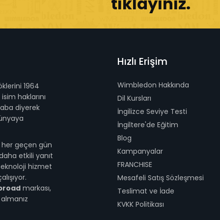
tıklayınız.
Hızlı Erişim
Wimbledon Hakkında
lerini 1964
sim haklarını
Dil Kursları
haba diyerek
İngilizce Seviye Testi
dünyaya
İngiltere'de Eğitim
Blog
le her geçen gün
Kampanyalar
daha etkili yanıt
FRANCHISE
eknoloji hizmet
lışıyor.
Mesafeli Satış Sözleşmesi
broad
markası,
Teslimat ve İade
i almanız
KVKK Politikası