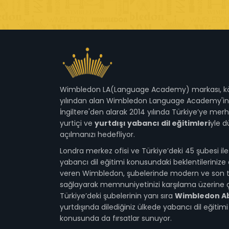
Wimbledon LA(Language Academy) markası, kök
yılından alan Wimbledon Language Academy'in i
İngiltere'den alarak 2014 yılında Türkiye’ye mer
yurtiçi ve
yurtdışı yabancı dil eğitimleri
yle 
açılmanızı hedefliyor.
Londra merkez ofisi ve Türkiye’deki 45 şubesi i
yabancı dil eğitimi konusundaki beklentilerinize 
veren Wimbledon, şubelerinde modern ve son t
sağlayarak memnuniyetinizi karşılama üzerine ça
Türkiye’deki şubelerinin yanı sıra
Wimbledon A
yurtdışında dilediğiniz ülkede yabancı dil eğitim
konusunda da fırsatlar sunuyor.