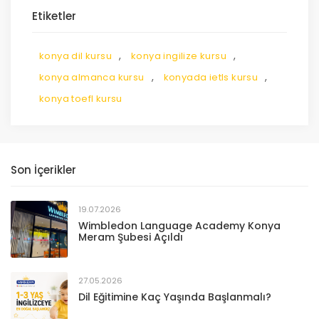
Etiketler
,
,
konya dil kursu
konya ingilize kursu
,
,
konya almanca kursu
konyada ietls kursu
konya toefl kursu
Son İçerikler
19.07.2026
Wimbledon Language Academy Konya
Meram Şubesi Açıldı
27.05.2026
Dil Eğitimine Kaç Yaşında Başlanmalı?